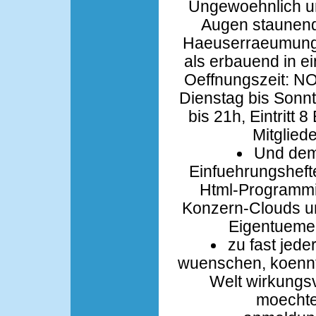
Ungewoehnlich un
Augen staunend.
Haeuserraeumunge
als erbauend in ei
Oeffnungszeit: NO
Dienstag bis Sonn
bis 21h, Eintritt 
Mitgliede
Und demn
Einfuehrungshef
Html-Programmie
Konzern-Clouds 
Eigentuemer
zu fast jede
wuenschen, koennte
Welt wirkungsv
moecht